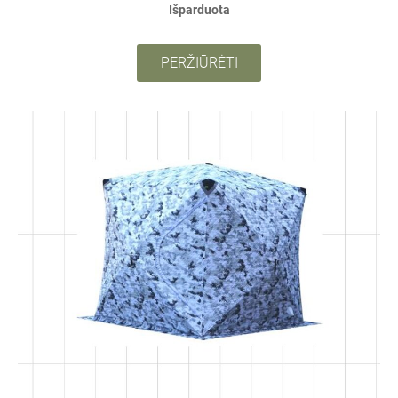
Išparduota
PERŽIŪRĖTI