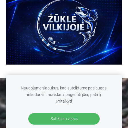
Naudojame slapukus, kad suteiktume paslaugas,
SLAPUKAI
rinkodarai ir norėdami pagerinti jūsų patirtį.
Pritaikyti
© 2026 MB WILD FISHING. Žūklė Vilkijoje. Visos teisės
saugomos. Kopijuoti, platinti svetainės turinį be autorių
Sutikti su visais
sutikimo draudžiama
.