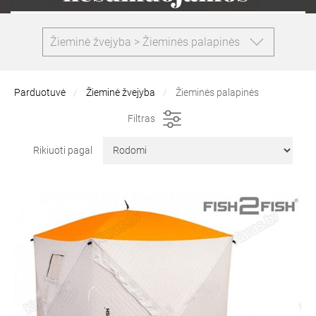
Žieminė žvejyba > Žieminės palapinės
Parduotuvė
Žieminė žvejyba
Žieminės palapinės
Filtras
Rikiuoti pagal