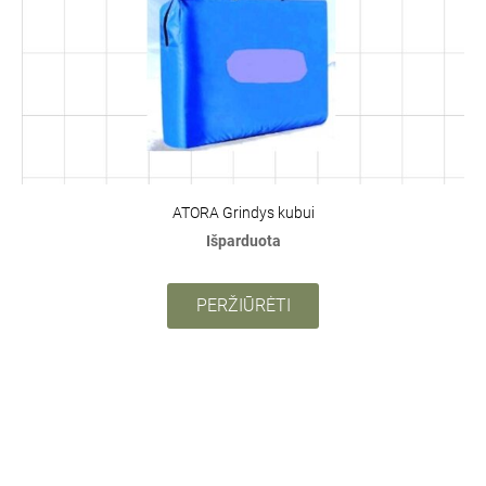
ATORA Grindys kubui
Išparduota
PERŽIŪRĖTI