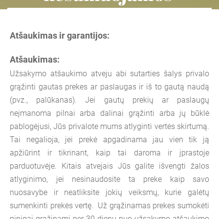
Atšaukimas
ir garantijos:
Atšaukimas:
Užsakymo atšaukimo atveju abi sutarties šalys privalo
grąžinti gautas prekes ar paslaugas ir iš to gautą naudą
(pvz., palūkanas). Jei gautų prekių ar paslaugų
neįmanoma pilnai arba dalinai grąžinti arba jų būklė
pablogėjusi, Jūs privalote mums atlyginti vertės skirtumą.
Tai negalioja, jei prekė apgadinama jau vien tik ją
apžiūrint ir tikrinant, kaip tai daroma ir įprastoje
parduotuvėje. Kitais atvejais Jūs galite išvengti žalos
atlyginimo, jei nesinaudosite ta preke kaip savo
nuosavybe ir neatliksite jokių veiksmų, kurie galėtų
sumenkinti prekės vertę. Už grąžinamas prekes sumokėti
pinigai grąžinami per 30 dienų nuo užsakymo atšaukimo