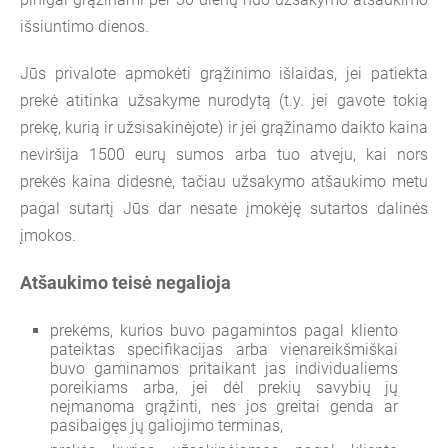
išsiuntimo dienos.
Jūs privalote apmokėti grąžinimo išlaidas, jei patiekta
prekė atitinka užsakyme nurodytą (t.y. jei gavote tokią
prekę, kurią ir užsisakinėjote) ir jei grąžinamo daikto kaina
neviršija 1500 eurų sumos arba tuo atveju, kai nors
prekės kaina didesnė, tačiau užsakymo atšaukimo metu
pagal sutartį Jūs dar nesate įmokėję sutartos dalinės
įmokos.
Atšaukimo teisė negalioja
prekėms, kurios buvo pagamintos pagal kliento
pateiktas specifikacijas arba vienareikšmiškai
buvo gaminamos pritaikant jas individualiems
poreikiams arba, jei dėl prekių savybių jų
neįmanoma grąžinti, nes jos greitai genda ar
pasibaigęs jų galiojimo terminas,