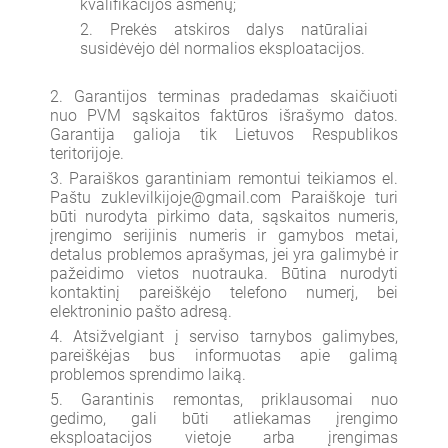
kvalifikacijos asmenų;
Prekės atskiros dalys natūraliai
susidėvėjo dėl normalios eksploatacijos.
Garantijos terminas pradedamas skaičiuoti
nuo PVM sąskaitos faktūros išrašymo datos.
Garantija galioja tik Lietuvos Respublikos
teritorijoje.
Paraiškos garantiniam remontui teikiamos el.
Paštu
zuklevilkijoje@gmail.com
Paraiškoje turi
būti nurodyta pirkimo data, sąskaitos numeris,
įrengimo serijinis numeris ir gamybos metai,
detalus problemos aprašymas, jei yra galimybė ir
pažeidimo vietos nuotrauka. Būtina nurodyti
kontaktinį pareiškėjo telefono numerį, bei
elektroninio pašto adresą.
Atsižvelgiant į serviso tarnybos galimybes,
pareiškėjas bus informuotas apie galimą
problemos sprendimo laiką.
Garantinis remontas, priklausomai nuo
gedimo, gali būti atliekamas įrengimo
eksploatacijos vietoje arba įrengimas