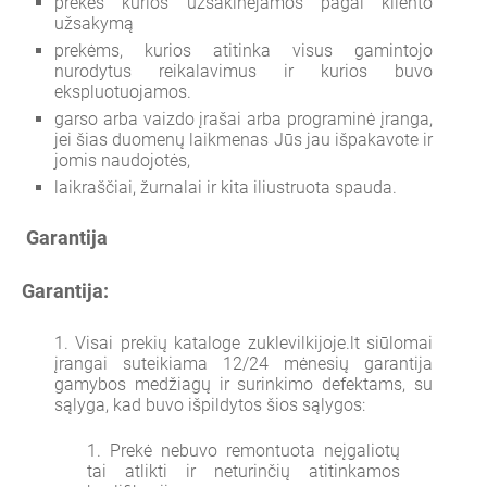
prekės kurios užsakinėjamos pagal kliento
užsakymą
prekėms, kurios atitinka visus gamintojo
nurodytus reikalavimus ir kurios buvo
ekspluotuojamos.
garso arba vaizdo įrašai arba programinė įranga,
jei šias duomenų laikmenas Jūs jau išpakavote ir
jomis naudojotės,
laikraščiai, žurnalai ir kita iliustruota spauda.
Garantija
Garantija:
Visai prekių kataloge zuklevilkijoje.lt siūlomai
įrangai suteikiama 12/24 mėnesių garantija
gamybos medžiagų ir surinkimo defektams, su
sąlyga, kad buvo išpildytos šios sąlygos:
Prekė nebuvo remontuota neįgaliotų
tai atlikti ir neturinčių atitinkamos