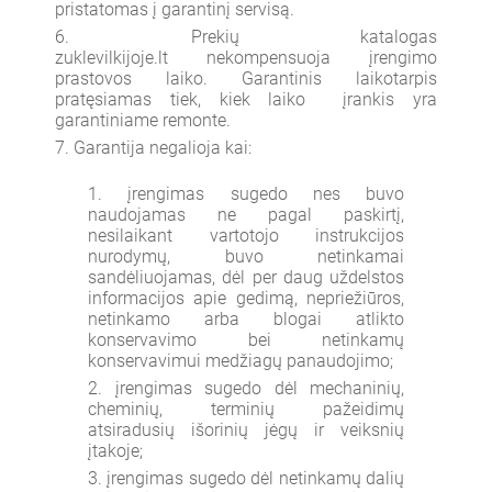
pristatomas į garantinį servisą.
Prekių katalogas
zuklevilkijoje.lt nekompensuoja įrengimo
prastovos laiko. Garantinis laikotarpis
pratęsiamas tiek, kiek laiko įrankis yra
garantiniame remonte.
Garantija negalioja kai:
įrengimas sugedo nes buvo
naudojamas ne pagal paskirtį,
nesilaikant vartotojo instrukcijos
nurodymų, buvo netinkamai
sandėliuojamas, dėl per daug uždelstos
informacijos apie gedimą, nepriežiūros,
netinkamo arba blogai atlikto
konservavimo bei netinkamų
konservavimui medžiagų panaudojimo;
įrengimas sugedo dėl mechaninių,
cheminių, terminių pažeidimų
atsiradusių išorinių jėgų ir veiksnių
įtakoje;
įrengimas sugedo dėl netinkamų dalių