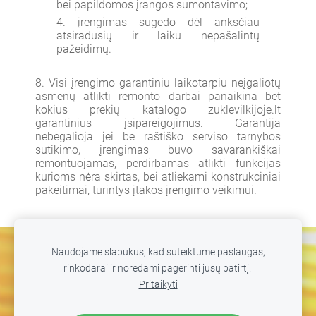
bei papildomos įrangos sumontavimo;
įrengimas sugedo dėl anksčiau
atsiradusių ir laiku nepašalintų
pažeidimų.
Visi įrengimo garantiniu laikotarpiu neįgaliotų
asmenų atlikti remonto darbai panaikina bet
kokius prekių katalogo zuklevilkijoje.lt
garantinius įsipareigojimus. Garantija
nebegalioja jei be raštiško serviso tarnybos
sutikimo, įrengimas buvo savarankiškai
remontuojamas, perdirbamas atlikti funkcijas
kurioms nėra skirtas, bei atliekami konstrukciniai
pakeitimai, turintys įtakos įrengimo veikimui.
Naudojame slapukus, kad suteiktume paslaugas,
SLAPUKAI
rinkodarai ir norėdami pagerinti jūsų patirtį.
Pritaikyti
© 2026 MB WILD FISHING. Žūklė Vilkijoje. Visos teisės
saugomos. Kopijuoti, platinti svetainės turinį be autorių