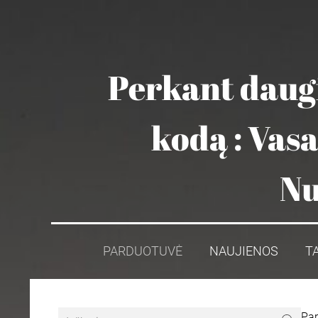
Perkant daugi
kodą : Vas
Nu
PARDUOTUVĖ
NAUJIENOS
T
Pa