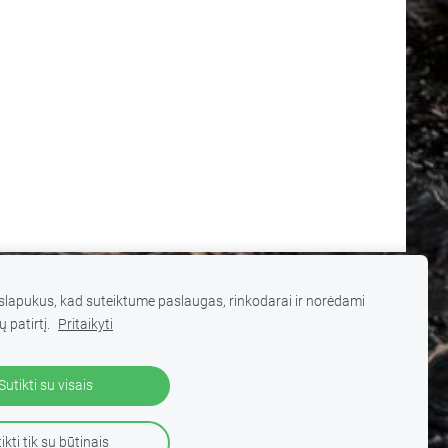
lapukus, kad suteiktume paslaugas, rinkodarai ir norėdami
ų patirtį.
Pritaikyti
 turinį be autorių sutikimo draudžiama
.
Sutikti su visais
ikti tik su būtinais