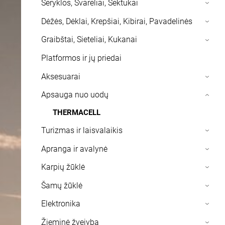
Šeryklos, Svareliai, Sektukai
›
Dėžės, Dėklai, Krepšiai, Kibirai, Pavadelinės
›
Graibštai, Sieteliai, Kukanai
›
Platformos ir jų priedai
Aksesuarai
›
Apsauga nuo uodų
›
THERMACELL
Turizmas ir laisvalaikis
›
Apranga ir avalynė
›
Karpių žūklė
›
Šamų žūklė
›
Elektronika
›
Žieminė žvejyba
›