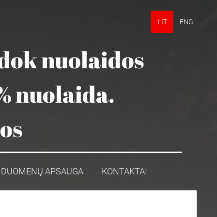
LIT
ENG
udok nuolaidos
% nuolaida.
mos
DUOMENŲ APSAUGA
KONTAKTAI