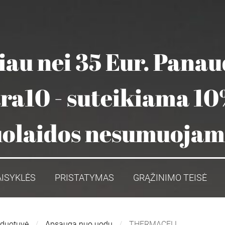
au nei 35 Eur. Pana
ara10 - suteikiama 10
olaidos nesumuoja
AISYKLĖS
PRISTATYMAS
GRĄŽINIMO TEISĖ
rduotuvė
Apsauga nuo uodų
THERMACELL