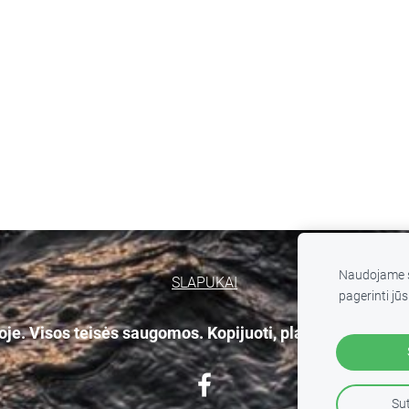
Naudojame s
SLAPUKAI
pagerinti jūs
e. Visos teisės saugomos. Kopijuoti, platinti svetainės
Sut