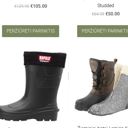
Studded
€105.00
€129.95
€50.00
€64.95
PERŽIŪRĖTI PARINKTIS
PERŽIŪRĖTI PARINKTI