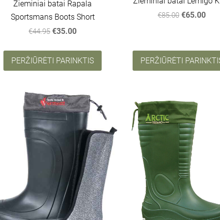
Žieminiai batai Lemigo K
Žieminiai batai Rapala
€65.00
€85.00
Sportsmans Boots Short
€35.00
€44.95
PERŽIŪRĖTI PARINKTIS
PERŽIŪRĖTI PARINKTI