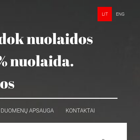
LIT
ENG
udok nuolaidos
% nuolaida.
mos
DUOMENŲ APSAUGA
KONTAKTAI