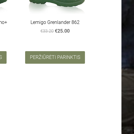
rmo+
Lemigo Grenlander 862
€25.00
€33.20
S
PERŽIŪRĖTI PARINKTIS