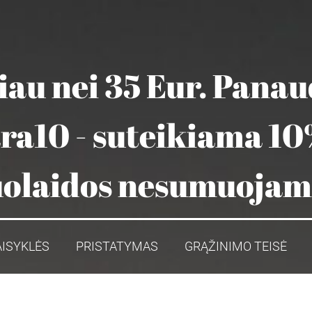
au nei 35 Eur. Pana
ara10 - suteikiama 10
olaidos nesumuoja
AISYKLĖS
PRISTATYMAS
GRĄŽINIMO TEISĖ