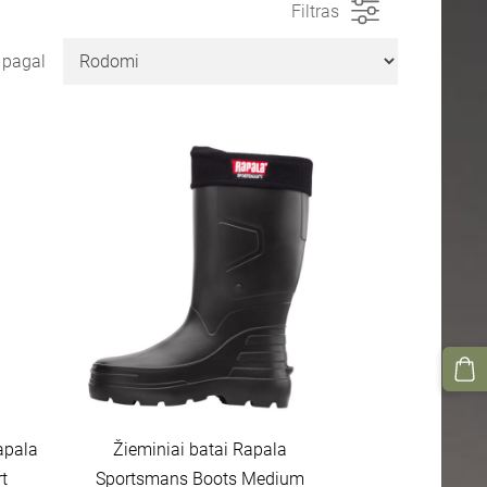
Filtras
i pagal
apala
Žieminiai batai Rapala
t
Sportsmans Boots Medium