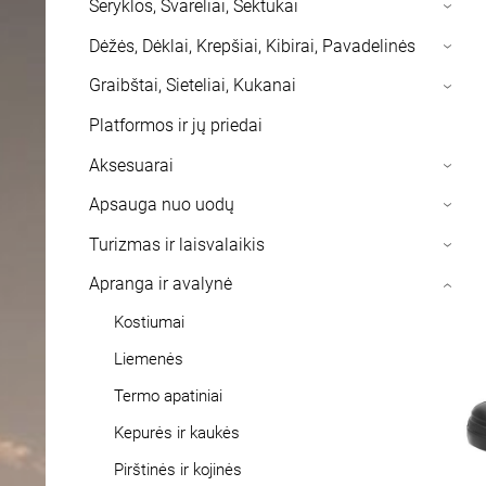
Šeryklos, Svareliai, Sektukai
›
Dėžės, Dėklai, Krepšiai, Kibirai, Pavadelinės
›
Graibštai, Sieteliai, Kukanai
›
Platformos ir jų priedai
Aksesuarai
›
Apsauga nuo uodų
›
Turizmas ir laisvalaikis
›
Apranga ir avalynė
›
Kostiumai
Liemenės
Termo apatiniai
Kepurės ir kaukės
Pirštinės ir kojinės