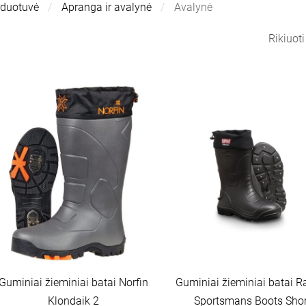
rduotuvė
Apranga ir avalynė
Avalynė
Rikiuot
Guminiai žieminiai batai Norfin
Guminiai žieminiai batai R
Klondaik 2
Sportsmans Boots Shor