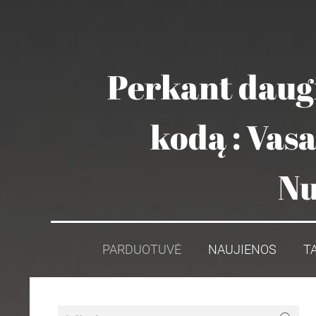
Perkant daugi
kodą : Vas
Nu
PARDUOTUVĖ
NAUJIENOS
T