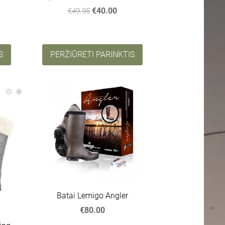
€40.00
€49.95
S
PERŽIŪRĖTI PARINKTIS
Batai Lemigo Angler
€80.00