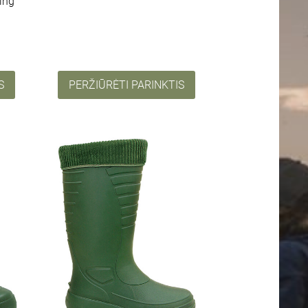
ing
S
PERŽIŪRĖTI PARINKTIS