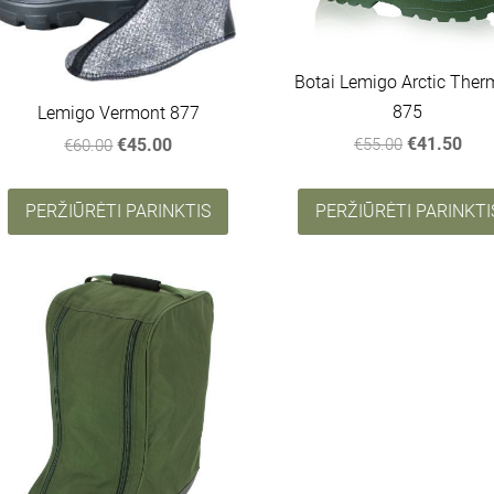
Botai Lemigo Arctic The
875
Lemigo Vermont 877
€41.50
€55.00
€45.00
€60.00
PERŽIŪRĖTI PARINKTIS
PERŽIŪRĖTI PARINKTI