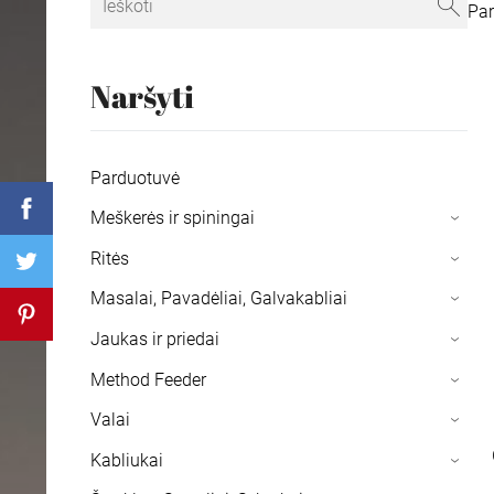
Pa
Naršyti
Parduotuvė
Meškerės ir spiningai
›
Ritės
›
Masalai, Pavadėliai, Galvakabliai
›
Jaukas ir priedai
›
Method Feeder
›
Valai
›
Kabliukai
›