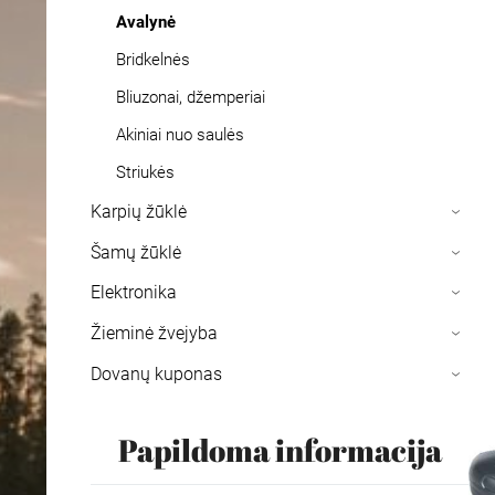
Avalynė
Bridkelnės
Bliuzonai, džemperiai
Akiniai nuo saulės
Striukės
Karpių žūklė
›
Šamų žūklė
›
Elektronika
›
Žieminė žvejyba
›
Dovanų kuponas
›
Papildoma informacija