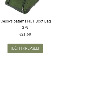
Krepšys batams NGT Boot Bag
379
€21.60
ĮDĖTI Į KREPŠELĮ