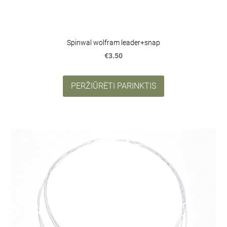
Spinwal wolfram leader+snap
€3.50
PERŽIŪRĖTI PARINKTIS