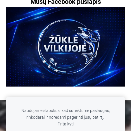
Mūsų Facebook puslapis
Naudojame slapukus, kad suteiktume paslaugas,
SLAPUKAI
rinkodarai ir norėdami pagerinti jūsų patirtį.
Pritaikyti
© 2026 MB WILD FISHING. Žūklė Vilkijoje. Visos teisės