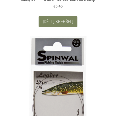
€5.45
ĮDĖTI Į KREPŠELĮ