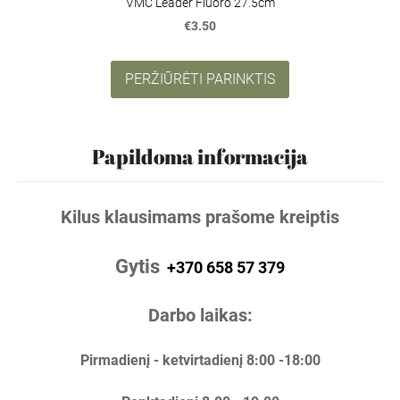
VMC Leader Fluoro 27.5cm
€3.50
PERŽIŪRĖTI PARINKTIS
Papildoma informacija
Kilus klausimams prašome kreiptis
Gytis
+370 658 57 379
Darbo laikas:
Pirmadienį - ketvirtadienį 8:00 -18:00