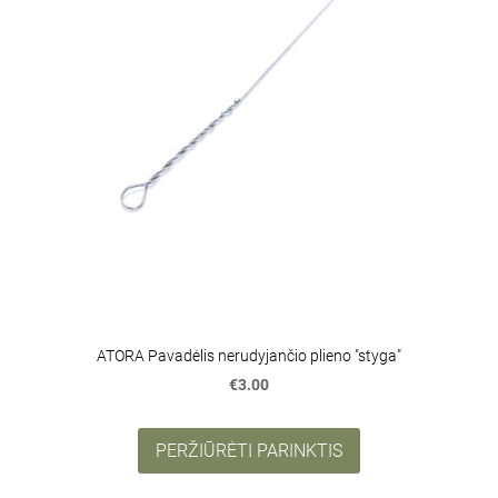
ATORA Pavadėlis nerudyjančio plieno "styga"
€3.00
PERŽIŪRĖTI PARINKTIS