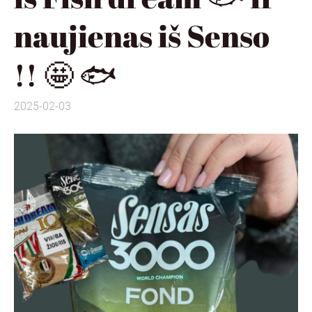
naujienas iš Senso
!! 🤩 🐟
2025-02-03