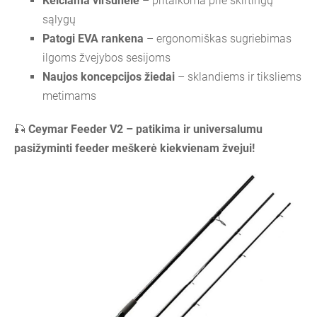
Keičiama viršūnėlė
– pritaikoma prie skirtingų
sąlygų
Patogi EVA rankena
– ergonomiškas sugriebimas
ilgoms žvejybos sesijoms
Naujos koncepcijos žiedai
– sklandiems ir tiksliems
metimams
🎣
Ceymar Feeder V2 – patikima ir universalumu
pasižyminti feeder meškerė kiekvienam žvejui!