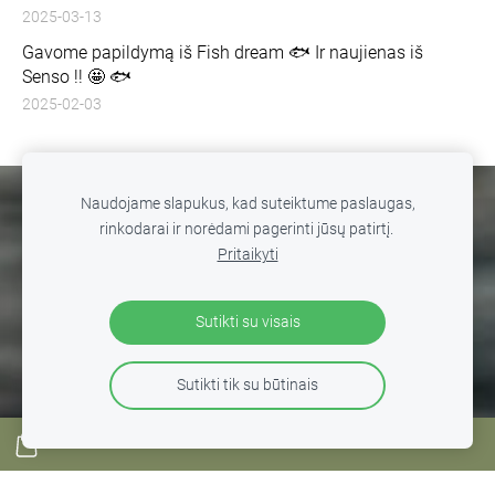
2025-03-13
Gavome papildymą iš Fish dream 🐟 Ir naujienas iš
Senso !! 🤩 🐟
2025-02-03
Naudojame slapukus, kad suteiktume paslaugas,
SLAPUKAI
rinkodarai ir norėdami pagerinti jūsų patirtį.
Pritaikyti
© 2026 MB WILD FISHING. Žūklė Vilkijoje. Visos teisės
saugomos. Kopijuoti, platinti svetainės turinį be autorių
Sutikti su visais
sutikimo draudžiama
.
Sutikti tik su būtinais