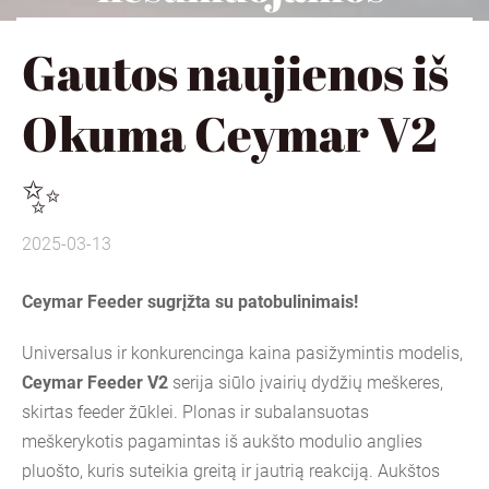
Gautos naujienos iš
Okuma Ceymar V2
✨
2025-03-13
Ceymar Feeder sugrįžta su patobulinimais!
Universalus ir konkurencinga kaina pasižymintis modelis,
Ceymar Feeder V2
serija siūlo įvairių dydžių meškeres,
skirtas feeder žūklei. Plonas ir subalansuotas
meškerykotis pagamintas iš aukšto modulio anglies
pluošto, kuris suteikia greitą ir jautrią reakciją. Aukštos