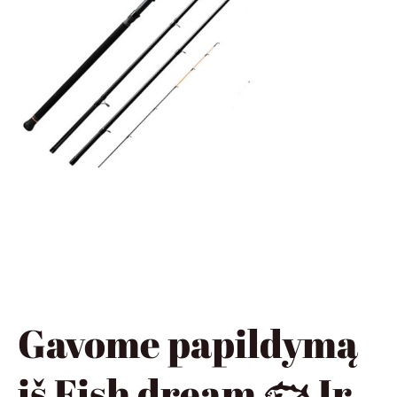
Gavome papildymą
iš Fish dream 🐟 Ir