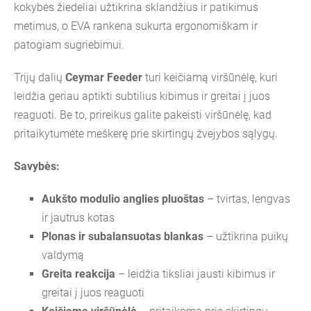
kokybės žiedeliai užtikrina sklandžius ir patikimus
metimus, o EVA rankena sukurta ergonomiškam ir
patogiam sugriebimui.
Trijų dalių
Ceymar Feeder
turi keičiamą viršūnėlę, kuri
leidžia geriau aptikti subtilius kibimus ir greitai į juos
reaguoti. Be to, prireikus galite pakeisti viršūnėlę, kad
pritaikytumėte meškerę prie skirtingų žvejybos sąlygų.
Savybės:
Aukšto modulio anglies pluoštas
– tvirtas, lengvas
ir jautrus kotas
Plonas ir subalansuotas blankas
– užtikrina puikų
valdymą
Greita reakcija
– leidžia tiksliai jausti kibimus ir
greitai į juos reaguoti