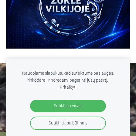
Naudojame slapukus, kad suteiktume paslaugas,
SLAPUKAI
rinkodarai ir norėdami pagerinti jūsų patirtį.
Pritaikyti
© 2026 MB WILD FISHING. Žūklė Vilkijoje. Visos teisės
saugomos. Kopijuoti, platinti svetainės turinį be autorių
Sutikti su visais
sutikimo draudžiama
.
Sutikti tik su būtinais