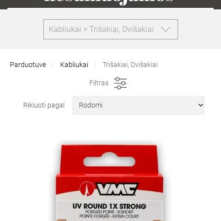
Kabliukai > Trišakiai, Dvišakiai
Parduotuvė
Kabliukai
Trišakiai, Dvišakiai
Filtras
Rikiuoti pagal