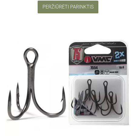
PERŽIŪRĖTI PARINKTIS