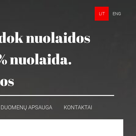
LIT
ENG
udok nuolaidos
% nuolaida.
mos
DUOMENŲ APSAUGA
KONTAKTAI