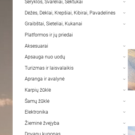
Šeryklos, Svareliai, Sektukai
›
Dėžės, Dėklai, Krepšiai, Kibirai, Pavadelinės
›
Graibštai, Sieteliai, Kukanai
›
Platformos ir jų priedai
Aksesuarai
›
Apsauga nuo uodų
›
Turizmas ir laisvalaikis
›
Apranga ir avalynė
›
Karpių žūklė
›
Šamų žūklė
›
Elektronika
›
Žieminė žvejyba
›
Dovanų kuponas
›