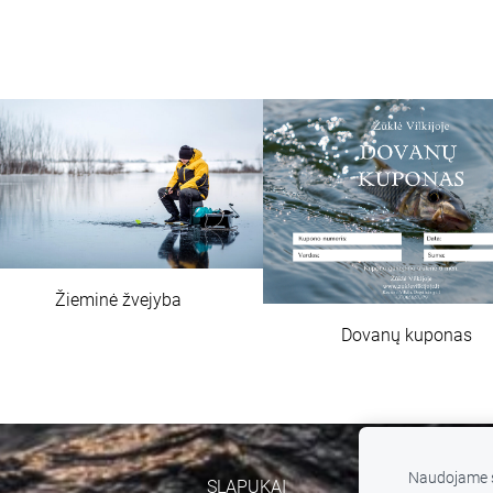
Žieminė žvejyba
Dovanų kuponas
Naudojame s
SLAPUKAI