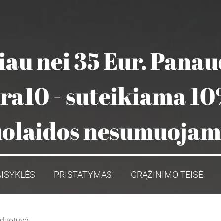
au nei 35 Eur. Pana
ara10 - suteikiama 10
olaidos nesumuoja
AISYKLĖS
PRISTATYMAS
GRĄŽINIMO TEISĖ
rduotuvė