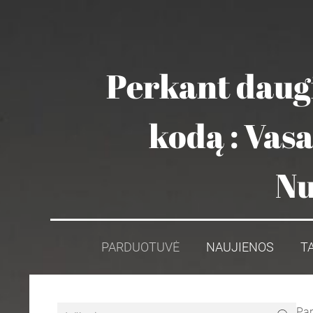
Perkant daugi
kodą : Vas
Nu
PARDUOTUVĖ
NAUJIENOS
T
Pa