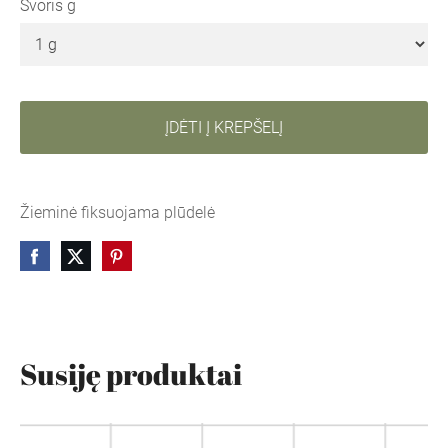
Svoris g
ĮDĖTI Į KREPŠELĮ
Žieminė fiksuojama plūdelė
Susiję produktai