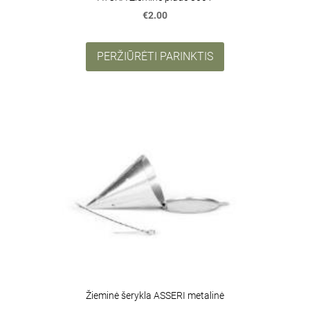
€2.00
PERŽIŪRĖTI PARINKTIS
Žieminė šerykla ASSERI metalinė