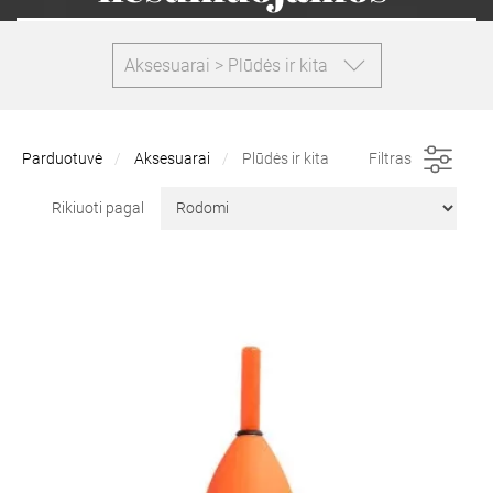
Aksesuarai > Plūdės ir kita
Parduotuvė
Aksesuarai
Plūdės ir kita
Filtras
Rikiuoti pagal