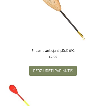
Stream slankiojanti plūdė 092
€2.00
PERŽIŪRĖTI PARINKTIS