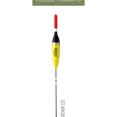
PERŽIŪRĖTI PARINKTIS