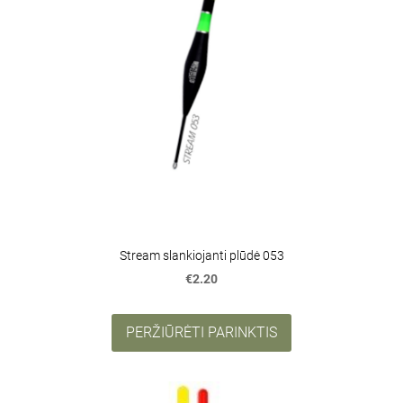
Stream slankiojanti plūdė 053
€2.20
PERŽIŪRĖTI PARINKTIS