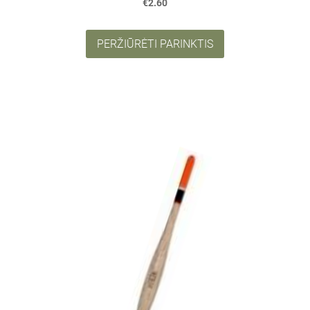
€2.60
PERŽIŪRĖTI PARINKTIS