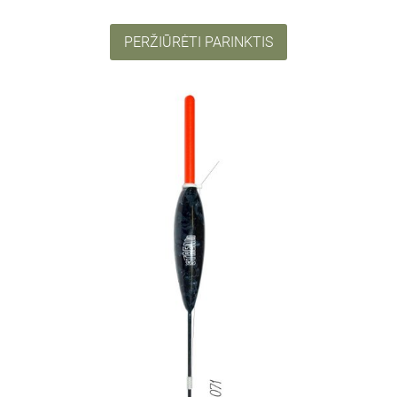
PERŽIŪRĖTI PARINKTIS