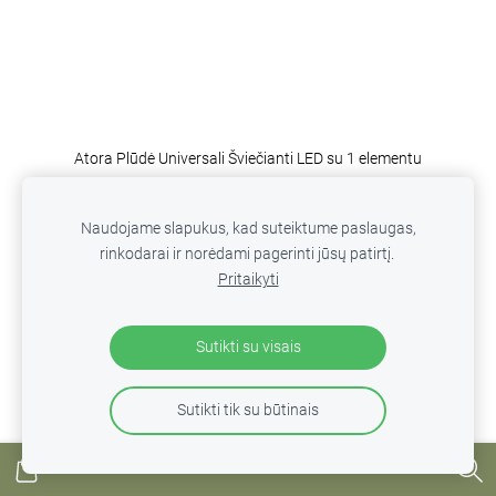
Atora Plūdė Universali Šviečianti LED su 1 elementu
€4.50
Naudojame slapukus, kad suteiktume paslaugas,
PERŽIŪRĖTI PARINKTIS
rinkodarai ir norėdami pagerinti jūsų patirtį.
Pritaikyti
Sutikti su visais
Sutikti tik su būtinais