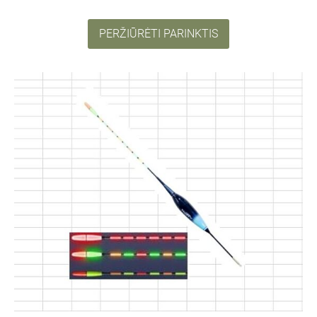
PERŽIŪRĖTI PARINKTIS