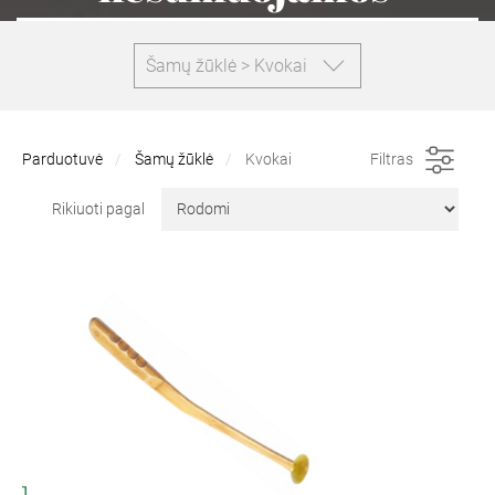
Šamų žūklė > Kvokai
Parduotuvė
Šamų žūklė
Kvokai
Filtras
Rikiuoti pagal